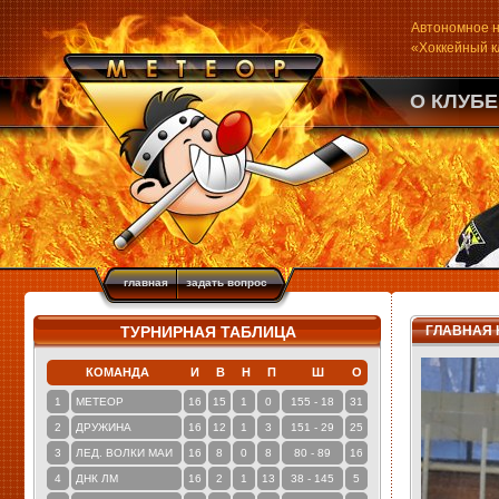
Автономное н
«Хоккейный 
О КЛУБЕ
главная
задать вопрос
ТУРНИРНАЯ ТАБЛИЦА
ГЛАВНАЯ
КОМАНДА
И
В
Н
П
Ш
О
1
МЕТЕОР
16
15
1
0
155 - 18
31
2
ДРУЖИНА
16
12
1
3
151 - 29
25
3
ЛЕД. ВОЛКИ МАИ
16
8
0
8
80 - 89
16
4
ДНК ЛМ
16
2
1
13
38 - 145
5