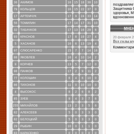
36
АКИМОВ
16
15
18
38
10
поздравляе
Защитника 
79
КОЛЬЦОВ
16
15
22
37
0
здоровья, 
17
АРТЕМЧУК
17
9
24
33
14
вдохновенно
56
ТОМИЛИН
17
14
17
31
10
МНЕ
32
ТАБАЧКОВ
17
13
16
29
6
93
КРАСНОВ
17
8
19
27
4
20 февраля 2
Все голы к
5
ХАСАНОВ
16
6
13
19
4
Комментари
97
СЛЮСАРЕНКО
15
7
7
14
16
88
ЯКОВЛЕВ
16
4
10
14
2
9
КОРНЕВ
13
5
7
12
0
98
ПАНКОВ
17
2
9
11
2
77
КОЛОШИН
6
4
6
10
0
86
ТИХОНОВ
11
0
10
10
0
4
ВЫСОКОС
8
2
6
8
2
85
ЗУЕВ
9
4
3
7
6
255
МИХАЙЛОВ
13
2
3
5
6
82
АЛЕКСЕЕВ
5
0
3
3
0
82
БЕЛОЦКИЙ
5
0
3
3
0
29
РЫБИН
10
0
1
1
0
83
КАРАСЕНКО
0
0
0
0
0