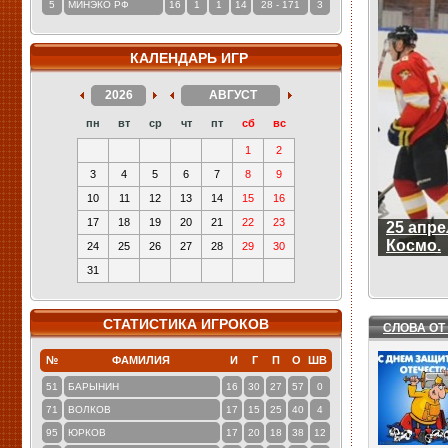
5
МИНЭКО РФ
16
1
1
14
28 - 171
3
КАЛЕНДАРЬ ИГР
2026
АВГУСТ
пн
вт
ср
чт
пт
сб
вс
1
2
3
4
5
6
7
8
9
10
11
12
13
14
15
16
17
18
19
20
21
22
23
25 апре
Космо.
24
25
26
27
28
29
30
31
СТАТИСТИКА ИГРОКОВ
СЛОВА ОТ
№
ФАМИЛИЯ
И
Г
П
О
ШВ
51
БАРЫНИН
16
30
27
57
0
71
ВОЛКОВ
17
15
25
40
4
95
ЮРКОВ
17
20
18
38
12