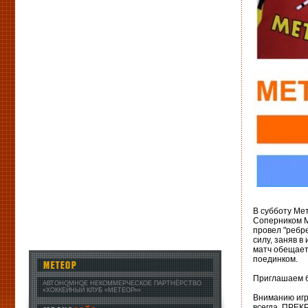
В субботу Ме
Соперником М
провел "ребр
силу, заняв в
матч обещает
поединком.
Приглашаем б
АВТОНОМНОЕ НЕКОММЕРЧЕСКОЕ ПАРТНЁРСТВО
«ХОККЕЙНЫЙ КЛУБ «МЕТЕОР»»
Вниманию игро
всегда, ПРЕК