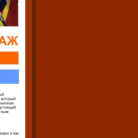
ый.
 который
ерьезную
едстоящий
стным
ловно и как