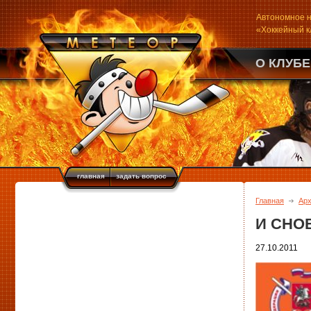
Автономное н
«Хоккейный 
О КЛУБЕ
главная
задать вопрос
Главная
Ар
И СНО
27.10.2011