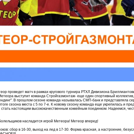
теор проведет матч в рамках кругового турнира РТХЛ Дивизиона Бриллиантов
етеора выступит команда Стройгазмонтаж- еще один спортивный коллектив,
ендинг". В прошлом сезоне команда называлась СМП-банк и представляла с
 итоге сезона места с 5 по 7-е. К новому сезону команда еще укрепилась и пр
 стать настоящим высококачественным хоккейным поединком. Надеемся, че
олельщиков насладится игрой Метеора! Метеор вперед!
ков: сбор в 16-30, выход на лед в 17-30. Форма красная, а настроение, безус
РАСНОЕ!!!