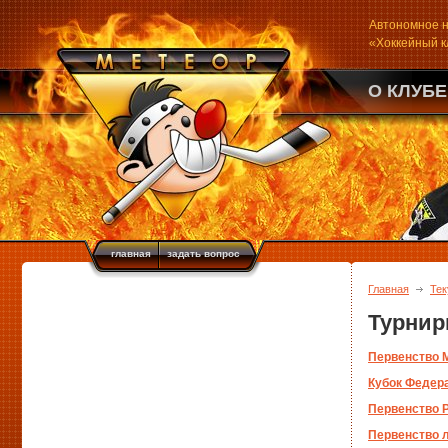
Автономное н
«Хоккейный 
О КЛУБЕ
главная
задать вопрос
Главная
Тек
Турни
Первенство 
Кубок Федер
Первенство 
Первенство л