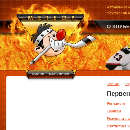
Автономное н
«Хоккейный 
О КЛУБЕ
главная
задать вопрос
Главная
Тек
Первен
Регламент
Таблица
Результаты 
Статистика и